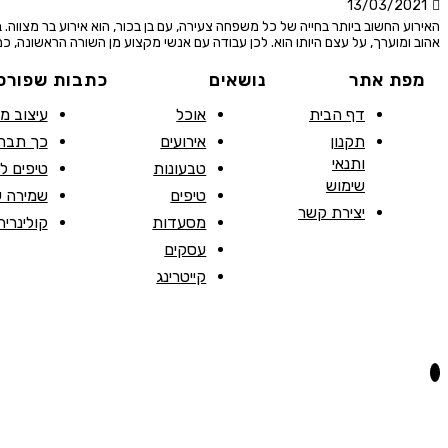
13/03/2021
האירוע החשוב ביותר בחייה של כל משפחה צעירה, עם בן בכור, הוא אירוע בר מצווה.
אהוב ומוערך, על עצם היותו הוא. לכן עבודה עם אנשי מקצוע מן השורה הראשונה, כמו
מפת אתר
נושאים
כתבות שפורס
דף הבית
אוכל
עיצוב מ
תקנון
אירועים
כך תבחר
ותנאי
טבעונות
טיפים ל
שימוש
טיפים
שמירה ע
יצירת קשר
מסעדות
קולינריה
עסקים
קייטרינג